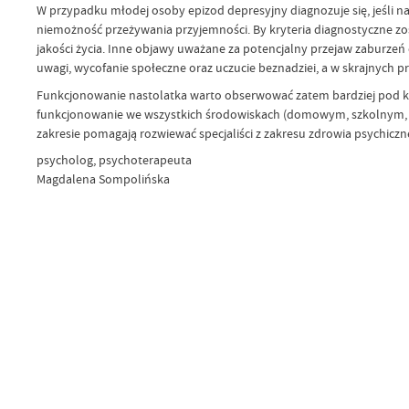
W przypadku młodej osoby epizod depresyjny diagnozuje się, jeśli na
niemożność przeżywania przyjemności. By kryteria diagnostyczne z
jakości życia. Inne objawy uważane za potencjalny przejaw zaburzeń
uwagi, wycofanie społeczne oraz uczucie beznadziei, a w skrajnych p
Funkcjonowanie nastolatka warto obserwować zatem bardziej pod kąte
funkcjonowanie we wszystkich środowiskach (domowym, szkolnym, ró
zakresie pomagają rozwiewać specjaliści z zakresu zdrowia psychiczn
psycholog, psychoterapeuta
Magdalena Sompolińska