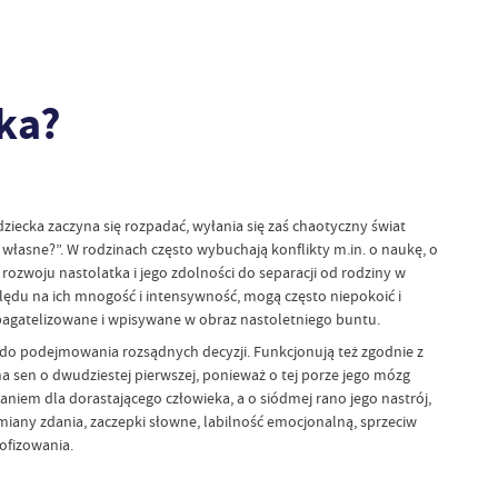
tka?
iecka zaczyna się rozpadać, wyłania się zaś chaotyczny świat
 własne?”. W rodzinach często wybuchają konflikty m.in. o naukę, o
woju nastolatka i jego zdolności do separacji od rodziny w
ględu na ich mnogość i intensywność, mogą często niepokoić i
ć bagatelizowane i wpisywane w obraz nastoletniego buntu.
ą do podejmowania rozsądnych decyzji. Funkcjonują też zgodnie z
a sen o dwudziestej pierwszej, ponieważ o tej porze jego mózg
niem dla dorastającego człowieka, a o siódmej rano jego nastrój,
iany zdania, zaczepki słowne, labilność emocjonalną, sprzeciw
ofizowania.