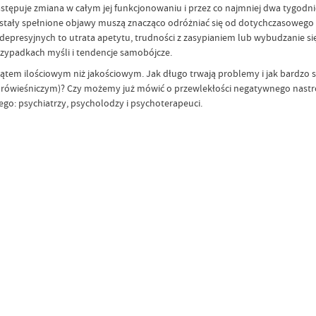
stępuje zmiana w całym jej funkcjonowaniu i przez co najmniej dwa tygodni
ostały spełnione objawy muszą znacząco odróżniać się od dotychczasoweg
 depresyjnych to utrata apetytu, trudności z zasypianiem lub wybudzanie si
rzypadkach myśli i tendencje samobójcze.
m ilościowym niż jakościowym. Jak długo trwają problemy i jak bardzo są n
wieśniczym)? Czy możemy już mówić o przewlekłości negatywnego nastroju
ego: psychiatrzy, psycholodzy i psychoterapeuci.