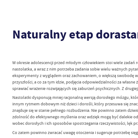
Naturalny etap dorasta
W okresie adolescencji przed młodym człowiekiem stoi wiele zadań r
nastolatka, a wraz z nim potrzeba zadania sobie wielu ważnych pytań
eksperymenty z wyglądem oraz zachowaniem, o większą swobodę w re
przyszłości, a co za tym idzie, podjęcia odpowiedzialności za własn
sprawiać wrażenie rozwijających się zaburzeń psychicznych. Z drugi
Nastolatki dysponują mniej racjonalną wersją dorosłego mózgu, któr
innym rytmem dobowym niż dzieci i dorośli, który przesuwa się znacz
znajduje się w stanie pełnego rozbudzenia. Nie powinno zatem dziwi
zdolność do efektywnego myślenia oraz wdzięk mogą być dalekie od o
wobec dorosłych i ich sposobów spostrzegania rzeczywistości, lęk pr
Co zatem powinno zwracać uwagę otoczenia i sugeruje potrzebę sięg