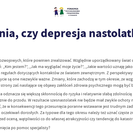
nia, czy depresja nastola
ozwojowych, które powinien zrealizować. Względnie uporządkowany świat dz
: „Kim jestem?”, „Jak ma wyglądać moje życie?”, „Jakie wartości uznaję jako
gułach dotyczących kontaktów ze światem zewnętrznym. Z perspektywy roz
e życie są one niezwykle ważne. Zmiany, które zachodzą w tym okresie, ze wz
ej strony zaś nasilające się objawy zakłóceń zdrowia psychicznego mogą by
a odznacza się większą skłonnością do ryzyka i relatywnie słabą zdolności
nie do przodu. W rezultacie szesnastolatek nie będzie miał zwykle ochoty n
ć, że w konsekwencji tego przesunięcia poranne wstawanie jest trudnym zada
czekiwań dorosłych. Za typowe dla tego okresu należy też uznać częste zm
zed oceną, wątpliwości co do własnej atrakcyjności czy tendencję do katastr
nięcia po pomoc specjalisty?